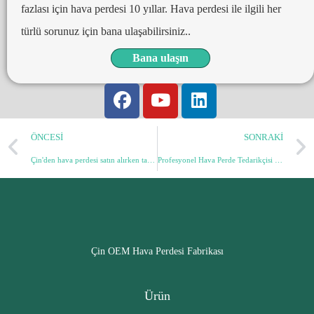
fazlası için hava perdesi 10 yıllar. Hava perdesi ile ilgili her
türlü sorunuz için bana ulaşabilirsiniz..
Bana ulaşın
ÖNCESI
SONRAKI
Çin'den hava perdesi satın alırken tahmini toprak maliyeti nasıl kontrol edilir
Profesyonel Hava Perde Tedarikçisi Nasıl Seçilir
Çin OEM Hava Perdesi Fabrikası
Ürün