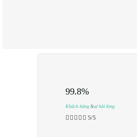
99.8%
Khách hàng
S
sự hài lòng





5/5