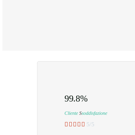
99.8%
Cliente
S
soddisfazione





5/5